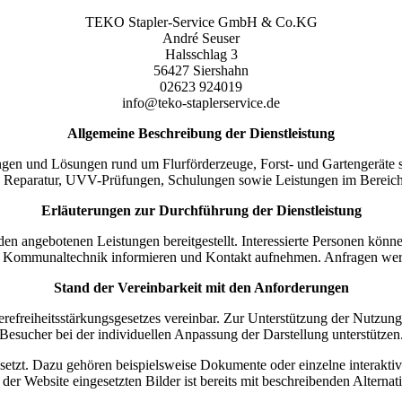
TEKO Stapler-Service GmbH & Co.KG
André Seuser
Halsschlag 3
56427 Siershahn
02623 924019
info@teko-staplerservice.de
Allgemeine Beschreibung der Dienstleistung
en und Lösungen rund um Flurförderzeuge, Forst- und Gartengeräte
 Reparatur, UVV-Prüfungen, Schulungen sowie Leistungen im Bereich E
Erläuterungen zur Durchführung der Dienstleistung
 angebotenen Leistungen bereitgestellt. Interessierte Personen könn
d Kommunaltechnik informieren und Kontakt aufnehmen. Anfragen werd
Stand der Vereinbarkeit mit den Anforderungen
ierefreiheitsstärkungsgesetzes vereinbar. Zur Unterstützung der Nutzu
Besucher bei der individuellen Anpassung der Darstellung unterstützen
gesetzt. Dazu gehören beispielsweise Dokumente oder einzelne interakti
f der Website eingesetzten Bilder ist bereits mit beschreibenden Altern